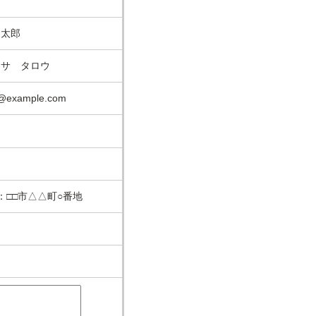
太郎
サ タロウ
xample.com
□□市△△町○番地