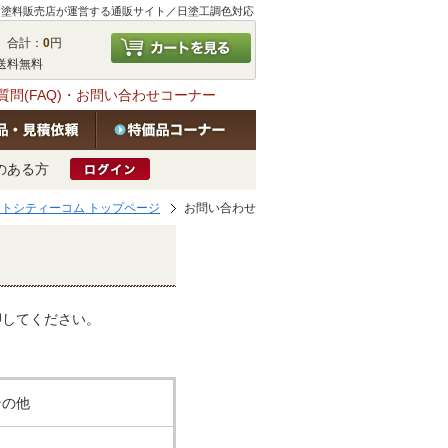
塗料販売店が運営する通販サイト／⽇塗⼯調⾊対応
 合計：
0
円
送料無料
質問(FAQ)・お問い合わせコーナー
のある方
ログイン
トシティーコム トップページ
お問い合わせ
押してください。
その他