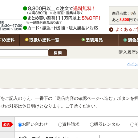
商品点数：
0
点
あと
8,800
円で
よくあるご
購入履歴
ペイン
項をご記入のうえ、一番下の「送信内容の確認ページへ進む」ボタンを
わせの対応は休日明けとなります。ご了承ください。
お問い合わせ
資料請求
機器レンタル