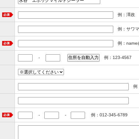
例：澤政 
例：サワマ
例：name@e
-
例：123-4567
例：
-
-
例：012-345-6789