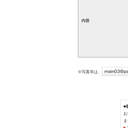
内容
※写真等は、
■
お
ま