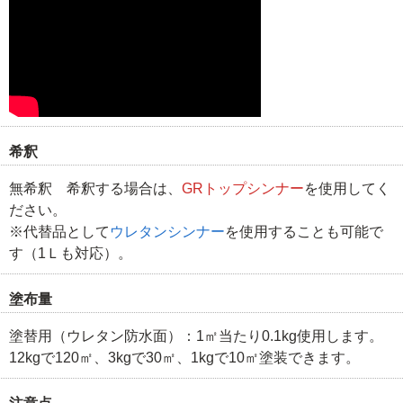
希釈
無希釈 希釈する場合は、
GRトップシンナー
を使用してく
ださい。
※代替品として
ウレタンシンナー
を使用することも可能で
す（1Ｌも対応）。
塗布量
塗替用（ウレタン防水面）：1㎡当たり0.1kg使用します。
12kgで120㎡、3kgで30㎡、1kgで10㎡塗装できます。