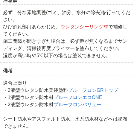
注意点
必ず十分な素地調整(ゴミ、油分、水分の除去)を行ってくだ
さい。
ひび割れ部はあらかじめ、
ウレタンシーリング材
で補修し
てください。
施工間隔が開きすぎた場合は、必ず艶が無くなるまでサン
ディング、清掃後再度プライマーを塗布してください。
湿度が高い時や5℃以下の場合は塗装できません。
備考
適合上塗り
・2液型ウレタン防水美装塗料
プルーフロンGRトップ
・1液型ウレタン防水材
プルーフロンエコONE
・2液型ウレタン防水材
プルーフロンバリュー
シート防水やアスファルト防水、水系防水材などへは塗布
できません。