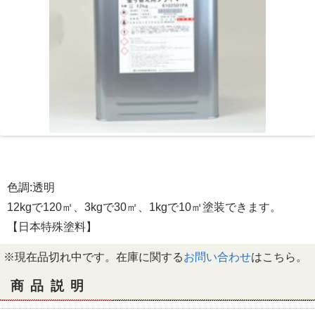
色調:透明
12kgで120㎡、3kgで30㎡、1kgで10㎡塗装できます。
【日本特殊塗料】
※現在品切れ中です。在庫に関する
お問い合わせ
はこちら。
商品説明