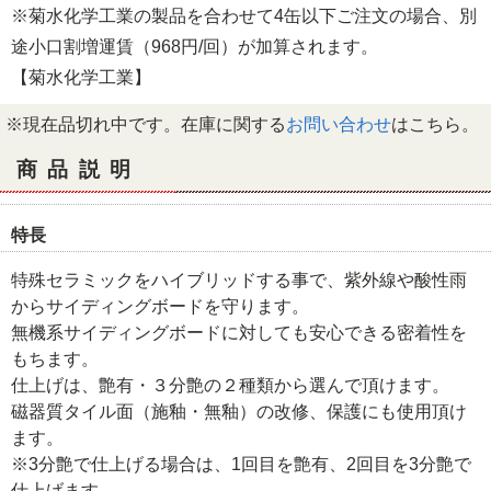
※菊水化学工業の製品を合わせて4缶以下ご注文の場合、別
途小口割増運賃（968円/回）が加算されます。
【菊水化学工業】
※現在品切れ中です。在庫に関する
お問い合わせ
はこちら。
商品説明
特長
特殊セラミックをハイブリッドする事で、紫外線や酸性雨
からサイディングボードを守ります。
無機系サイディングボードに対しても安心できる密着性を
もちます。
仕上げは、艶有・３分艶の２種類から選んで頂けます。
磁器質タイル面（施釉・無釉）の改修、保護にも使用頂け
ます。
※3分艶で仕上げる場合は、1回目を艶有、2回目を3分艶で
仕上げます。