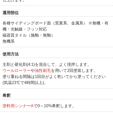
運用部位
各種サイディングボード面（窯業系、金属系） ※無機・有
機・光触媒・フッソ対応
磁器質タイル（施釉・無釉）
無機系
使用方法
主剤と硬化剤(4:1)を混合して、よく撹拌します。
ウールローラー
や
油性刷毛
を用いて2回塗装します。
塗り重ねる間隔は1回目がよく乾いてから塗ってください
(気温23℃で4時間以上)。
希釈
塗料用シンナーA
で0～10%希釈します。