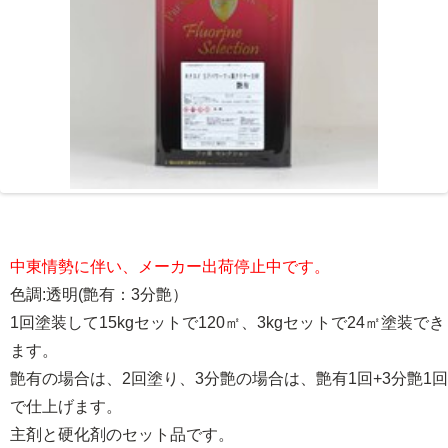
中東情勢に伴い、メーカー出荷停止中です。
色調:透明(艶有：3分艶）
1回塗装して15kgセットで120㎡、3kgセットで24㎡塗装でき
ます。
艶有の場合は、2回塗り、3分艶の場合は、艶有1回+3分艶1回
で仕上げます。
主剤と硬化剤のセット品です。