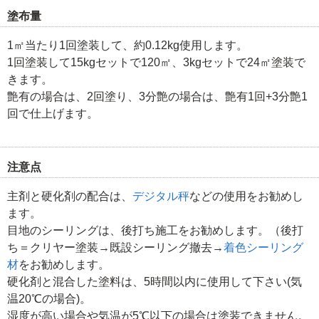
塗布量
1㎡当たり1回塗装して、約0.12kg使用します。
1回塗装して15kgセットで120㎡、3kgセットで24㎡塗装で
きます。
艶有の場合は、2回塗り、3分艶の場合は、艶有1回+3分艶1
回で仕上げます。
注意点
主剤と硬化剤の配合は、
デジタル秤
などの使用をお勧めし
ます。
目地のシーリングは、後打ち施工をお勧めします。（後打
ち＝クリヤー塗装→既設シーリング撤去→
着色シーリング
材
をお勧めします。
硬化剤と混合した塗料は、5時間以内に使用して下さい(気
温20℃の場合)。
湿度が高い場合や気温が5℃以下の場合は塗装できません。