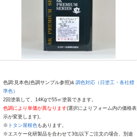
色調:見本色(色調サンプル参照)&
調色対応（日塗工・各社標
準色）
2回塗装して、14Kgで55㎡塗装できます。
色調により単価が異なります
(選択によりフォーム内の価格表
示が変更します)。
※
トタン屋根色
もあります。
※エスケー化研製品を合わせて3缶以下ご注文の場合、別途