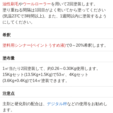
油性刷毛
や
ウールローラー
を用いて2回塗装します。
塗り重ねる間隔は1回目がよく乾いてから塗ってください
(気温23℃で3時間以上)。また、1週間以内に塗装するよう
にしてください。
希釈
塗料用シンナー(ペイントうすめ液)
で0～20%希釈します。
塗布量
1㎡当たり2回塗装して、約0.26～0.30Kg使用します。
15Kgセット(13.5Kg+1.5Kg)で53㎡、4Kgセット
(3.6Kg+0.4Kg)で14㎡塗装できます。
注意点
主剤と硬化剤の配合は、
デジタル秤
などの使用をお勧めし
ます。