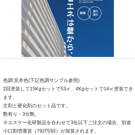
色調:見本色(下記色調サンプル参照)
2回塗装して15Kgセットで53㎡、4Kgセットで14㎡塗装でき
ます。
主剤と硬化剤のセット品です。
艶有り・3分艶。
※エスケー化研製品を合わせて3缶以下ご注文の場合、別途
小口割増運賃（792円/回）が加算されます。