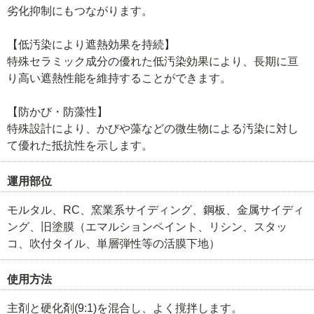
劣化抑制にもつながります。
【低汚染により遮熱効果を持続】
特殊セラミック成分の優れた低汚染効果により、長期に亘
り高い遮熱性能を維持することができます。
【防かび・防藻性】
特殊設計により、かびや藻などの微生物による汚染に対し
て優れた抵抗性を示します。
運用部位
モルタル、RC、窯業系サイディング、鋼板、金属サイディ
ング、旧塗膜（エマルションペイント、リシン、スタッ
コ、吹付タイル、単層弾性等の活膜下地）
使用方法
主剤と硬化剤(9:1)を混合し、よく撹拌します。