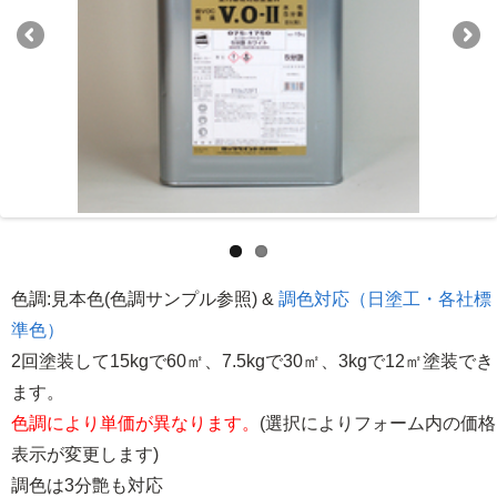
色調:見本色(色調サンプル参照) &
調色対応（日塗工・各社標
準色）
2回塗装して15kgで60㎡、7.5kgで30㎡、3kgで12㎡塗装でき
ます。
色調により単価が異なります。
(選択によりフォーム内の価格
表示が変更します)
調色は3分艶も対応