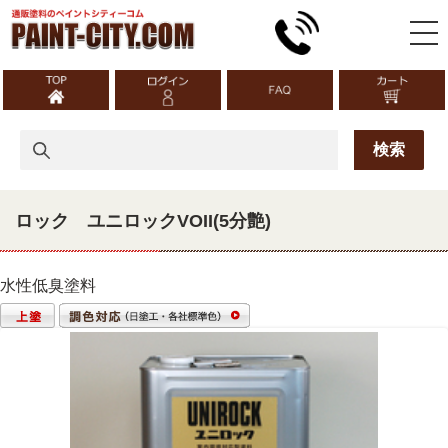
ロック ユニロックVOII(5分艶)
水性低臭塗料