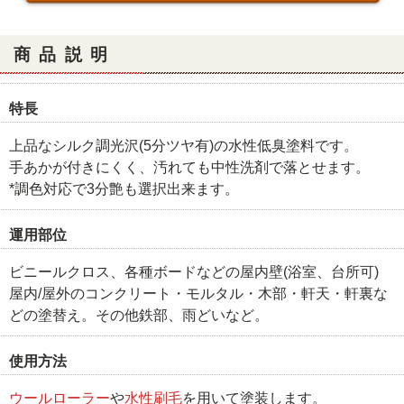
商品説明
特長
上品なシルク調光沢(5分ツヤ有)の水性低臭塗料です。
手あかが付きにくく、汚れても中性洗剤で落とせます。
*調色対応で3分艶も選択出来ます。
運用部位
ビニールクロス、各種ボードなどの屋内壁(浴室、台所可)
屋内/屋外のコンクリート・モルタル・木部・軒天・軒裏な
どの塗替え。その他鉄部、雨どいなど。
使用方法
ウールローラー
や
水性刷毛
を用いて塗装します。