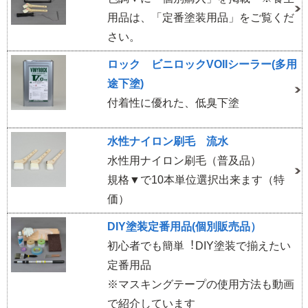
用品は、「定番塗装用品」をご覧くだ
さい。
ロック ビニロックVOIIシーラー(多用
途下塗)
付着性に優れた、低臭下塗
水性ナイロン刷毛 流水
水性用ナイロン刷毛（普及品）
規格▼で10本単位選択出来ます（特
価）
DIY塗装定番用品(個別販売品）
初⼼者でも簡単︕DIY塗装で揃えたい
定番用品
※マスキングテープの使用方法も動画
で紹介しています