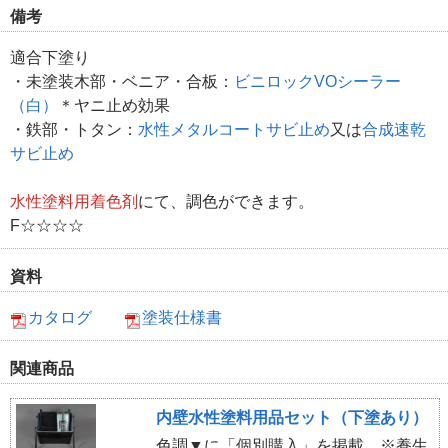
備考
適合下塗り
・未塗装木部・ベニア・合板：
ビニロックVOシーラー
（白）
＊ヤニ止め効果
・鉄部・トタン：
水性メタルコートサビ止め
又は
合成速乾
サビ止め
水性塗料用着色剤
にて、調色ができます。
F☆☆☆☆
資料
カタログ
塗装仕様書
関連商品
内壁水性塗料用品セット（下塗あり）
色調▼に「個別購入」を掲載 ※養生