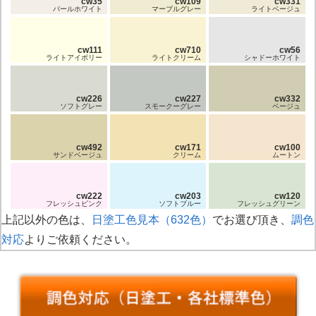
cw35
cw109
cw331
パールホワイト
マーブルグレー
ライトベージュ
cw111
cw710
cw56
ライトアイボリー
ライトクリーム
シャドーホワイト
cw226
cw227
cw332
ソフトグレー
スモークーグレー
ベージュ
cw492
cw171
cw100
サンドベージュ
クリーム
ムートン
cw222
cw203
cw120
フレッシュピンク
ソフトブルー
フレッシュグリーン
上記以外の色は、
日塗工色見本（632色）
でお選び頂き、
調色
対応
よりご依頼ください。