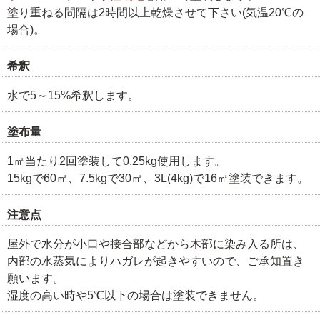
塗り重ねる間隔は2時間以上乾燥させて下さい(気温20℃の
場合)。
希釈
水で5～15%希釈します。
塗布量
1㎡当たり2回塗装して0.25kg使用します。
15kgで60㎡、7.5kgで30㎡、3L(4kg)で16㎡塗装できます。
注意点
屋外で水分が小口や接合部などから木部に染み入る所は、
内部の水蒸気によりハガレが起きやすいので、ご承知置き
願います。
湿度の高い時や5℃以下の場合は塗装できません。