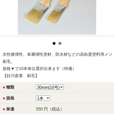
水性微弾性、単層弾性塗材、防水材などの高粘度塗料用メジ
刷毛。
規格▼で10本単位選択出来ます（特価）
【好川産業 刷毛】
種類
規格
単価
550
円（税込）