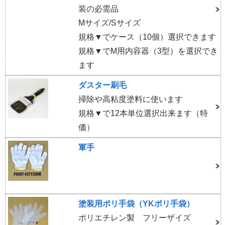
装の必需品
Mサイズ/Sサイズ
規格▼でケース（10個）選択できます
規格▼でM用内容器（3型）を選択でき
ます
ダスター刷毛
掃除や高粘度塗料に使います
規格▼で12本単位選択出来ます（特
価）
軍手
塗装用ポリ手袋（YKポリ手袋）
ポリエチレン製 フリーザイズ