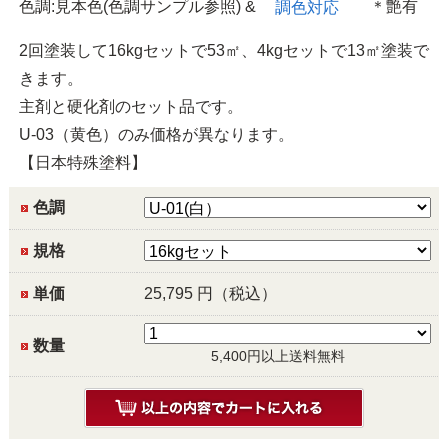
色調:見本色(色調サンプル参照) &
＊艶有
調色対応
2回塗装して16kgセットで53㎡、4kgセットで13㎡塗装で
きます。
主剤と硬化剤のセット品です。
U-03（黄色）のみ価格が異なります。
【日本特殊塗料】
色調
規格
単価
25,795
円（税込）
数量
5,400円以上送料無料