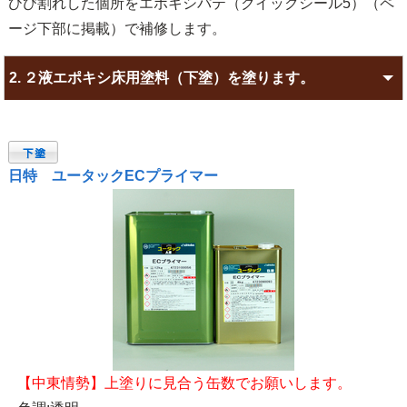
ひび割れした個所をエポキシパテ（クイックシール5）（ペ
ージ下部に掲載）で補修します。
2.
２液エポキシ床用塗料（下塗）を塗ります。
日特 ユータックECプライマー
【中東情勢】上塗りに見合う缶数でお願いします。